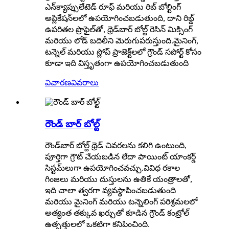
ఎన్‌క్యాప్సులేటెడ్ రూఫ్ మరియు రిబ్ బోల్టింగ్
అప్లికేషన్‌లలో ఉపయోగించబడుతుంది, దాని రిబ్డ్
ఉపరితల ప్రొఫైల్‌తో, థ్రెడ్‌బార్ బోల్ట్ రెసిన్ మిక్సింగ్
మరియు లోడ్ బదిలీని మెరుగుపరుస్తుంది.మైనింగ్,
టన్నెల్ మరియు స్లోప్ ప్రాజెక్ట్‌లలో గ్రౌండ్ సపోర్ట్ కోసం
కూడా ఇది విస్తృతంగా ఉపయోగించబడుతుంది
విచారణ
వివరాలు
రౌండ్ బార్ బోల్ట్
రౌండ్‌బార్ బోల్ట్ థ్రెడ్ చివరలను కలిగి ఉంటుంది,
పూర్తిగా గ్రౌట్ చేయబడిన లేదా పాయింట్ యాంకర్డ్
సిస్టమ్‌లుగా ఉపయోగించవచ్చు.వివిధ రకాల
గింజలు మరియు దుస్తులను ఉతికే యంత్రాలతో,
ఇది చాలా త్వరగా వ్యవస్థాపించబడుతుంది
మరియు మైనింగ్ మరియు టన్నెలింగ్ పరిశ్రమలలో
అత్యంత తక్కువ ఖర్చుతో కూడిన గ్రౌండ్ కంట్రోల్
ఉత్పత్తులలో ఒకటిగా కనిపించింది.