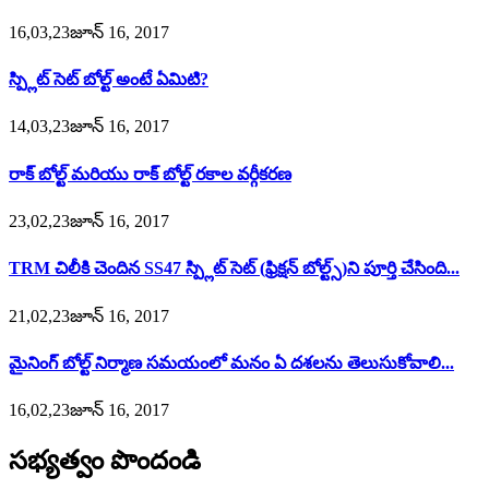
16,03,23జూన్ 16, 2017
స్ప్లిట్ సెట్ బోల్ట్ అంటే ఏమిటి?
14,03,23జూన్ 16, 2017
రాక్ బోల్ట్ మరియు రాక్ బోల్ట్ రకాల వర్గీకరణ
23,02,23జూన్ 16, 2017
TRM చిలీకి చెందిన SS47 స్ప్లిట్ సెట్ (ఫ్రిక్షన్ బోల్ట్స్)ని పూర్తి చేసింది...
21,02,23జూన్ 16, 2017
మైనింగ్ బోల్ట్ నిర్మాణ సమయంలో మనం ఏ దశలను తెలుసుకోవాలి...
16,02,23జూన్ 16, 2017
సభ్యత్వం పొందండి