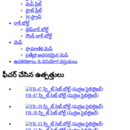
మెష్ ప్లేట్
ఫ్లాట్ ప్లేట్
W-స్ట్రాప్
రాక్ బోల్ట్
థ్రెడ్‌బార్ బోల్ట్
రౌండ్ బార్ బోల్ట్
మెష్
ప్రామాణిక మెష్
ప్రత్యేక అవసరమైన మెష్
ఉపకరణాలు & వినియోగ వస్తువులు
ఫీచర్ చేసిన ఉత్పత్తులు
FB-47 స్ప్లిట్ సెట్ బోల్ట్ (ఘర్షణ స్టెబిలైజర్)
FB-39 స్ప్లిట్ సెట్ బోల్ట్ (ఘర్షణ స్టెబిలైజర్)