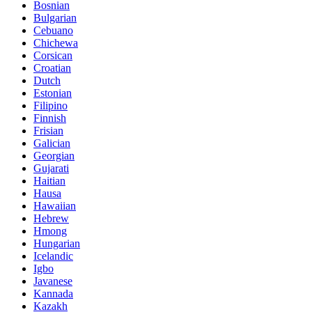
Bosnian
Bulgarian
Cebuano
Chichewa
Corsican
Croatian
Dutch
Estonian
Filipino
Finnish
Frisian
Galician
Georgian
Gujarati
Haitian
Hausa
Hawaiian
Hebrew
Hmong
Hungarian
Icelandic
Igbo
Javanese
Kannada
Kazakh