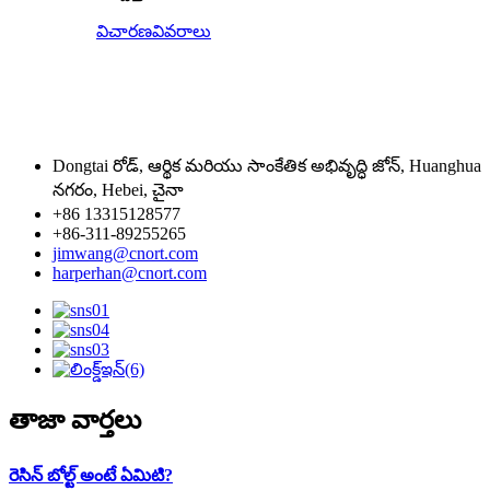
విచారణ
వివరాలు
Dongtai రోడ్, ఆర్థిక మరియు సాంకేతిక అభివృద్ధి జోన్, Huanghua
నగరం, Hebei, చైనా
+86 13315128577
+86-311-89255265
jimwang@cnort.com
harperhan@cnort.com
తాజా వార్తలు
రెసిన్ బోల్ట్ అంటే ఏమిటి?