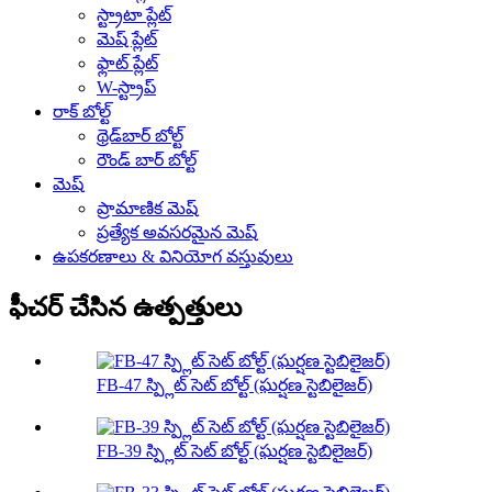
స్ట్రాటా ప్లేట్
మెష్ ప్లేట్
ఫ్లాట్ ప్లేట్
W-స్ట్రాప్
రాక్ బోల్ట్
థ్రెడ్‌బార్ బోల్ట్
రౌండ్ బార్ బోల్ట్
మెష్
ప్రామాణిక మెష్
ప్రత్యేక అవసరమైన మెష్
ఉపకరణాలు & వినియోగ వస్తువులు
ఫీచర్ చేసిన ఉత్పత్తులు
FB-47 స్ప్లిట్ సెట్ బోల్ట్ (ఘర్షణ స్టెబిలైజర్)
FB-39 స్ప్లిట్ సెట్ బోల్ట్ (ఘర్షణ స్టెబిలైజర్)