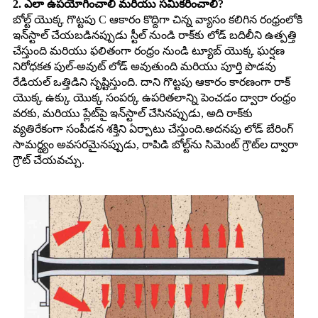
2. ఎలా ఉపయోగించాలి మరియు సమీకరించాలి?
బోల్ట్ యొక్క గొట్టపు C ఆకారం కొద్దిగా చిన్న వ్యాసం కలిగిన రంధ్రంలోకి
ఇన్‌స్టాల్ చేయబడినప్పుడు స్టీల్ నుండి రాక్‌కు లోడ్ బదిలీని ఉత్పత్తి
చేస్తుంది మరియు ఫలితంగా రంధ్రం నుండి ట్యూబ్ యొక్క ఘర్షణ
నిరోధకత పుల్-అవుట్ లోడ్ అవుతుంది మరియు పూర్తి పొడవు
రేడియల్ ఒత్తిడిని సృష్టిస్తుంది. దాని గొట్టపు ఆకారం కారణంగా రాక్
యొక్క ఉక్కు యొక్క సంపర్క ఉపరితలాన్ని పెంచడం ద్వారా రంధ్రం
వరకు, మరియు ప్లేట్‌పై ఇన్‌స్టాల్ చేసినప్పుడు, అది రాక్‌కు
వ్యతిరేకంగా సంపీడన శక్తిని ఏర్పాటు చేస్తుంది.అదనపు లోడ్ బేరింగ్
సామర్థ్యం అవసరమైనప్పుడు, రాపిడి బోల్ట్‌ను సిమెంట్ గ్రౌట్‌ల ద్వారా
గ్రౌట్ చేయవచ్చు.