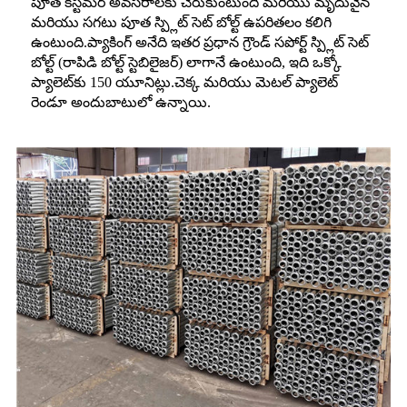
పూత కస్టమర్ అవసరాలకు చేరుకుంటుంది మరియు మృదువైన
మరియు సగటు పూత స్ప్లిట్ సెట్ బోల్ట్ ఉపరితలం కలిగి
ఉంటుంది.ప్యాకింగ్ అనేది ఇతర ప్రధాన గ్రౌండ్ సపోర్ట్ స్ప్లిట్ సెట్
బోల్ట్ (రాపిడి బోల్ట్ స్టెబిలైజర్) లాగానే ఉంటుంది, ఇది ఒక్కో
ప్యాలెట్‌కు 150 యూనిట్లు.చెక్క మరియు మెటల్ ప్యాలెట్
రెండూ అందుబాటులో ఉన్నాయి.