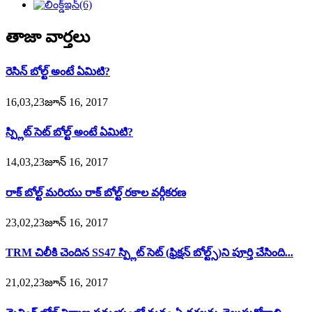
తాజా వార్తలు
రెసిన్ బోల్ట్ అంటే ఏమిటి?
16,03,23జూన్ 16, 2017
స్ప్లిట్ సెట్ బోల్ట్ అంటే ఏమిటి?
14,03,23జూన్ 16, 2017
రాక్ బోల్ట్ మరియు రాక్ బోల్ట్ రకాల వర్గీకరణ
23,02,23జూన్ 16, 2017
TRM చిలీకి చెందిన SS47 స్ప్లిట్ సెట్ (ఫ్రిక్షన్ బోల్ట్స్)ని పూర్తి చేసింది...
21,02,23జూన్ 16, 2017