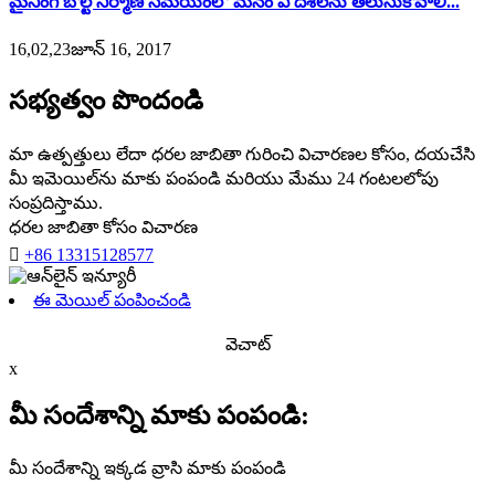
మైనింగ్ బోల్ట్ నిర్మాణ సమయంలో మనం ఏ దశలను తెలుసుకోవాలి...
16,02,23జూన్ 16, 2017
సభ్యత్వం పొందండి
మా ఉత్పత్తులు లేదా ధరల జాబితా గురించి విచారణల కోసం, దయచేసి
మీ ఇమెయిల్‌ను మాకు పంపండి మరియు మేము 24 గంటలలోపు
సంప్రదిస్తాము.
ధరల జాబితా కోసం విచారణ

+86 13315128577
ఈ మెయిల్ పంపించండి
వెచాట్
x
మీ సందేశాన్ని మాకు పంపండి:
మీ సందేశాన్ని ఇక్కడ వ్రాసి మాకు పంపండి