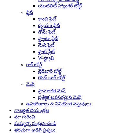
యుటిలిటీ హ్యాంగర్ బోల్ట్
ప్లేట్
కాంబి ప్లేట్
ద్వయం ప్లేట్
డోమ్ ప్లేట్
స్ట్రాటా ప్లేట్
మెష్ ప్లేట్
ఫ్లాట్ ప్లేట్
W-స్ట్రాప్
రాక్ బోల్ట్
థ్రెడ్‌బార్ బోల్ట్
రౌండ్ బార్ బోల్ట్
మెష్
ప్రామాణిక మెష్
ప్రత్యేక అవసరమైన మెష్
ఉపకరణాలు & వినియోగ వస్తువులు
నాణ్యత నియంత్రణ
మా గురించి
మమ్మల్ని సంప్రదించండి
తరచుగా అడిగే ప్రశ్నలు