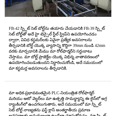
FB-42 స్ప్లిట్ సెట్ బోల్ట్‌ను తయారు చేయడానికి FB-39 స్ప్లిట్
సెట్ బోల్ట్‌తో అదే హై టెన్సైల్ స్టీల్ స్ట్రిప్‌ని ఉపయోగించడం
ద్వారా, వివిధ కస్టమర్‌లకు ఏవైనా ప్రత్యేక అవసరాలను
తీర్చడానికి బోల్ట్ యొక్క వ్యాసాన్ని కొద్దిగా 39mm నుండి 42mm
వరకు మార్చడానికి మేము మా రోల్‌ఫార్మర్‌ని సర్దుబాటు
చేస్తాము. మా బోల్ట్ ప్రాజెక్ట్‌ల యొక్క విభిన్న వాతావరణంలో
ఉపయోగించబడుతుందని నిర్ధారించుకోండి, అదే సమయంలో
మా కస్టమర్ల అవసరాలను తీర్చడానికి.
మా అధిక-ప్రభావవంతమైన PLC-నియంత్రిత రోల్‌ఫార్మర్
మరియు ఆటో వెల్డర్‌లు మా ఉత్పత్తి సామర్థ్యాన్ని ఈ లైన్‌లో అగ్ర
ర్యాంకింగ్‌లో ఉంచగలుగుతారు, అదే సమయంలో మా స్ప్లిట్
సెట్ బోల్ట్ నాణ్యతను ఫస్ట్ క్లాస్ అంతర్జాతీయ ప్రమాణ
అవసరాలకు అనుగుణంగా ఉండేలా చూసుకోవచ్చు. మా స్ప్లిట్