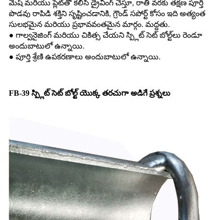
మెష్ మరియు ప్లేట్‌తో కలిసి డ్రైవింగ్ చేస్తూ, రాతి వరకు తక్షణ పూర్తి
పొడవు రాపిడి శక్తిని సృష్టించడానికి, గ్రౌండ్ సపోర్ట్ కోసం ఇది అత్యంత
సులభమైన మరియు ప్రభావవంతమైన మార్గం. మద్దతు.
● గాల్వనైజింగ్ మరియు చికిత్స చేయని స్ప్లిట్ సెట్ బోల్ట్‌లు రెండూ
అందుబాటులో ఉన్నాయి.
● పూర్తి శ్రేణి ఉపకరణాలు అందుబాటులో ఉన్నాయి.
FB-39 స్ప్లిట్ సెట్ బోల్ట్ యొక్క తరచుగా అడిగే ప్రశ్నలు