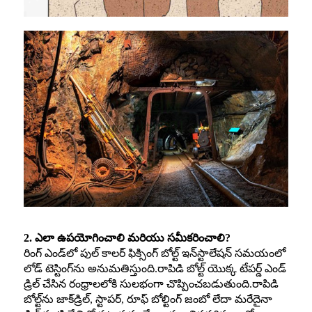
2. ఎలా ఉపయోగించాలి మరియు సమీకరించాలి?
రింగ్ ఎండ్‌లో పుల్ కాలర్ ఫిక్సింగ్ బోల్ట్ ఇన్‌స్టాలేషన్ సమయంలో
లోడ్ టెస్టింగ్‌ను అనుమతిస్తుంది.రాపిడి బోల్ట్ యొక్క టేపర్డ్ ఎండ్
డ్రిల్ చేసిన రంధ్రాలలోకి సులభంగా చొప్పించబడుతుంది.రాపిడి
బోల్ట్‌ను జాక్‌డ్రిల్, స్టాపర్, రూఫ్ బోల్టింగ్ జంబో లేదా మరేదైనా