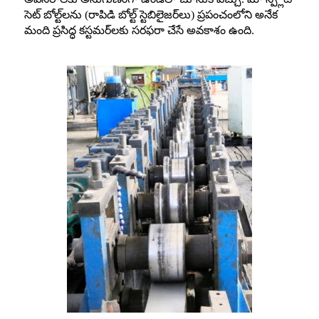
సెట్ బోల్ట్‌లను (రాపిడి బోల్ట్ స్టెబిలైజర్‌లు) ప్రపంచంలోని అనేక
మంది ప్రసిద్ధ కస్టమర్‌లకు సరఫరా చేసే అవకాశం ఉంది.