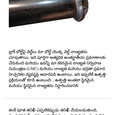
బ్లాక్ బోల్ట్‌పై వెల్డ్‌లు మా బోల్ట్ యొక్క వెల్డ్ నాణ్యతను
చూపుతాయి, ఇది పూర్తిగా అత్యధిక అంతర్జాతీయ ప్రమాణాలకు
చేరుకుంది మరియు ఇవన్నీ మా కఠినమైన నాణ్యత నిర్వహణ
నియంత్రణ (GMC) మరియు నాణ్యత మరియు భద్రతా ప్రమాద
హెచ్చరికల వ్యవస్థపై ఆధారపడి ఉంటాయి, ఇది ఇప్పటికే ఉత్పత్తి
ప్రక్రియలతో కూడి ఉంటుంది. , ఉత్పత్తి అంతటా స్థిరమైన
మరియు స్థిరమైన నాణ్యతను నిర్ధారించడానికి.
జింక్ పూత తనిఖీ ఎప్పటికప్పుడు తనిఖీ చేయబడుతుంది,