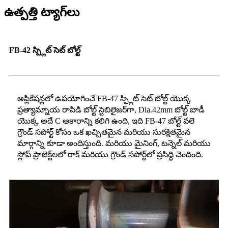
ఉత్పత్తి ట్యాగ్‌లు
FB-42 స్ప్లిట్ సెట్ బోల్ట్
అప్లికేషన్లలో ఉపయోగించే FB-47 స్ప్లిట్ సెట్ బోల్ట్ యొక్క
ప్రత్యామ్నాయ రాపిడి బోల్ట్ స్టెబిలైజర్‌గా, Dia.42mm బోల్ట్ బాడీ
యొక్క అదే C ఆకారాన్ని కలిగి ఉంది, ఇది FB-47 బోల్ట్ వలె
గ్రౌండ్ సపోర్ట్ కోసం ఒక ఖచ్చితమైన మరియు సురక్షితమైన
మార్గాన్ని కూడా అందిస్తుంది. మరియు మైనింగ్, టన్నెల్ మరియు
స్లోప్ ప్రాజెక్ట్‌లలో రాక్ మరియు గ్రౌండ్ సపోర్ట్‌లో ప్రసిద్ధి చెందింది.