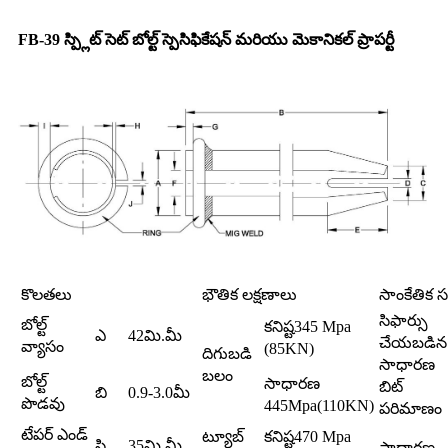
FB-39 స్ప్లిట్ సెట్ బోల్ట్ స్పెసిఫికేషన్ మరియు మెకానికల్ ప్రాపర్టీ
కొలతలు
భౌతిక లక్షణాలు
సాంకేతిక
సిఫార్సు
బోల్ట్
కనిష్ట345 Mpa
ఎ
42మి.మీ
చేయబడిన
వ్యాసం
(85KN)
దిగుబడి
సాధారణ
బలం
బోల్ట్
సాధారణ
బిట్
బి
0.9-3.0మీ
పొడవు
445Mpa(110KN)
పరిమాణం
టేపర్ ఎండ్
ట్యూబ్
కనిష్ట470 Mpa
సి
35మి.మీ
సాధారణ