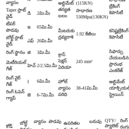
వ్యాసం
అల్టిమేట్
(115KN)
బ్రేకింగ్
తన్యత
Taper స్లాట్
సాధారణ
కెపాసిటీ
డి
2మి.మీ
బలం
వైడ్
530Mpa(130KN)
టేపర్
ఇ
65మి.మీ
పొడవు
మీటరుకు
కనిష్టబ్రేకింగ్
1.92 కేజీలు
ద్రవ్యరాశి
కెపాసిటీ
బోల్ట్ స్లాట్
ఎఫ్
20మి.మీ
వైడ్
సిఫార్సు
రింగ్ స్థానం
జి
3మి.మీ
క్రాస్
చేయబడిన
సెక్షన్
245 mm²
మెటీరియల్
ప్రారంభ
హెచ్
2/2.5మి.మీ
ఏరియా
గేజ్
ఎంకరేజ్
రింగ్ వైర్
6మి.మీ
I
హోల్
అల్టిమేట్
గేజ్
వ్యాసం
38-41మి.మీ
యాక్సియల
రింగ్ ఓపెన్
పరిధి
స్ట్రెయిన్
జె
6-7మి.మీ
గ్యాప్
QTY/
రింగ్
వ్యాసం
పొడవు
బరువు
బోల్ట్
ఉపరితల
ప్యాలెట్
కోడ్
రంగ