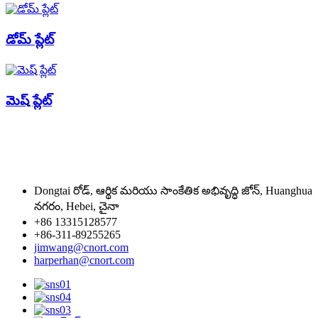
డోమ్ ప్లేట్
మెష్ ప్లేట్
Dongtai రోడ్, ఆర్థిక మరియు సాంకేతిక అభివృద్ధి జోన్, Huanghua
నగరం, Hebei, చైనా
+86 13315128577
+86-311-89255265
jimwang@cnort.com
harperhan@cnort.com