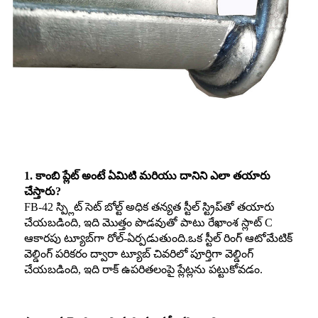
1. కాంబి ప్లేట్ అంటే ఏమిటి మరియు దానిని ఎలా తయారు
చేస్తారు?
FB-42 స్ప్లిట్ సెట్ బోల్ట్ అధిక తన్యత స్టీల్ స్ట్రిప్‌తో తయారు
చేయబడింది, ఇది మొత్తం పొడవుతో పాటు రేఖాంశ స్లాట్ C
ఆకారపు ట్యూబ్‌గా రోల్-ఏర్పడుతుంది.ఒక స్టీల్ రింగ్ ఆటోమేటిక్
వెల్డింగ్ పరికరం ద్వారా ట్యూబ్ చివరిలో పూర్తిగా వెల్డింగ్
చేయబడింది, ఇది రాక్ ఉపరితలంపై ప్లేట్లను పట్టుకోవడం.