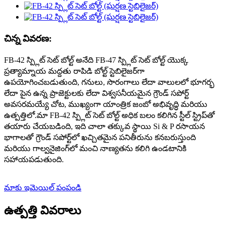
చిన్న వివరణ:
FB-42 స్ప్లిట్ సెట్ బోల్ట్ అనేది FB-47 స్ప్లిట్ సెట్ బోల్ట్ యొక్క
ప్రత్యామ్నాయ మద్దతు రాపిడి బోల్ట్ స్టెబిలైజర్‌గా
ఉపయోగించబడుతుంది, గనులు, సొరంగాలు లేదా వాలులలో భూగర్భ
లేదా పైన ఉన్న ప్రాజెక్టులకు లేదా విశ్వసనీయమైన గ్రౌండ్ సపోర్ట్
అవసరమయ్యే చోట, ముఖ్యంగా యాంత్రిక జంబో అభివృద్ధి మరియు
ఉత్పత్తిలో.మా FB-42 స్ప్లిట్ సెట్ బోల్ట్ అధిక బలం కలిగిన స్టీల్ స్ట్రిప్‌తో
తయారు చేయబడింది, ఇది చాలా తక్కువ స్థాయి Si & P రసాయన
భాగాలతో గ్రౌండ్ సపోర్ట్‌లో ఖచ్చితమైన పనితీరును కనబరుస్తుంది
మరియు గాల్వనైజింగ్‌లో మంచి నాణ్యతను కలిగి ఉండటానికి
సహాయపడుతుంది.
మాకు ఇమెయిల్ పంపండి
ఉత్పత్తి వివరాలు