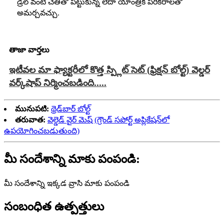
డ్రిల్ వంటి చేతితో పట్టుకున్న లేదా యాంత్రిక పరికరాలతో
అమర్చవచ్చు.
తాజా వార్తలు
ఇటీవల మా ఫ్యాక్టరీలో కొత్త స్ప్లిట్ సెట్ (ఫ్రిక్షన్ బోల్ట్) వెల్డర్
వర్క్‌షాప్ నిర్మించబడింది.....
మునుపటి:
థ్రెడ్‌బార్ బోల్ట్
తరువాత:
వెల్డెడ్ వైర్ మెష్ (గ్రౌండ్ సపోర్ట్ అప్లికేషన్‌లో
ఉపయోగించబడుతుంది)
మీ సందేశాన్ని మాకు పంపండి:
మీ సందేశాన్ని ఇక్కడ వ్రాసి మాకు పంపండి
సంబంధిత ఉత్పత్తులు