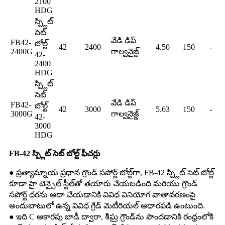
2100
HDG
స్ప్లిట్
సెట్
వేడి డిప్
FB42-
బోల్ట్
42
2400
4.50
150
-
2400G
గాల్వనైజ్డ్
42-
2400
HDG
స్ప్లిట్
సెట్
వేడి డిప్
FB42-
బోల్ట్
42
3000
5.63
150
-
3000G
గాల్వనైజ్డ్
42-
3000
HDG
FB-42 స్ప్లిట్ సెట్ బోల్ట్ ఫీచర్లు
● ప్రత్యామ్నాయ ప్రధాన గ్రౌండ్ సపోర్ట్ బోల్ట్‌గా, FB-42 స్ప్లిట్ సెట్ బోల్ట్
కూడా హై టెన్సైల్ స్టీల్‌తో తయారు చేయబడింది మరియు గ్రౌండ్
సపోర్ట్ ధరను ఆదా చేయడానికి వివిధ వినియోగ వాతావరణంపై
అందుబాటులో ఉన్న వివిధ గ్రేడ్ మెటీరియల్ ఆధారపడి ఉంటుంది.
● ఇది C ఆకారపు బాడీ ద్వారా, శీఘ్ర గ్రౌండ్‌ను పొందడానికి రంధ్రంలోకి