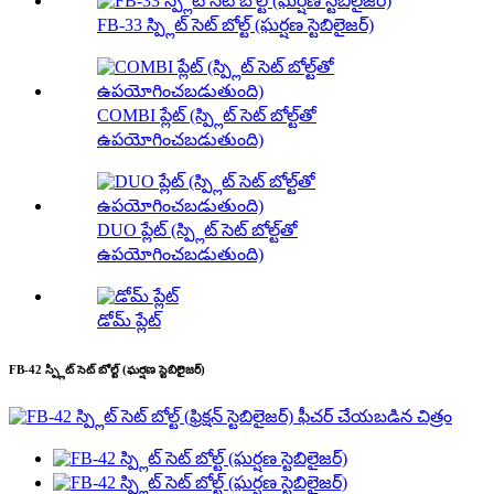
FB-33 స్ప్లిట్ సెట్ బోల్ట్ (ఘర్షణ స్టెబిలైజర్)
COMBI ప్లేట్ (స్ప్లిట్ సెట్ బోల్ట్‌తో
ఉపయోగించబడుతుంది)
DUO ప్లేట్ (స్ప్లిట్ సెట్ బోల్ట్‌తో
ఉపయోగించబడుతుంది)
డోమ్ ప్లేట్
FB-42 స్ప్లిట్ సెట్ బోల్ట్ (ఘర్షణ స్టెబిలైజర్)