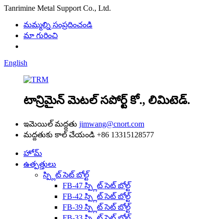
Tanrimine Metal Support Co., Ltd.
మమ్మల్ని సంప్రదించండి
మా గురించి
English
టాన్రిమైన్ మెటల్ సపోర్ట్ కో., లిమిటెడ్.
ఇమెయిల్ మద్దతు
jimwang@cnort.com
మద్దతుకు కాల్ చేయండి
+86 13315128577
హోమ్
ఉత్పత్తులు
స్ప్లిట్ సెట్ బోల్ట్
FB-47 స్ప్లిట్ సెట్ బోల్ట్
FB-42 స్ప్లిట్ సెట్ బోల్ట్
FB-39 స్ప్లిట్ సెట్ బోల్ట్
FB-33 స్ప్లిట్ సెట్ బోల్ట్